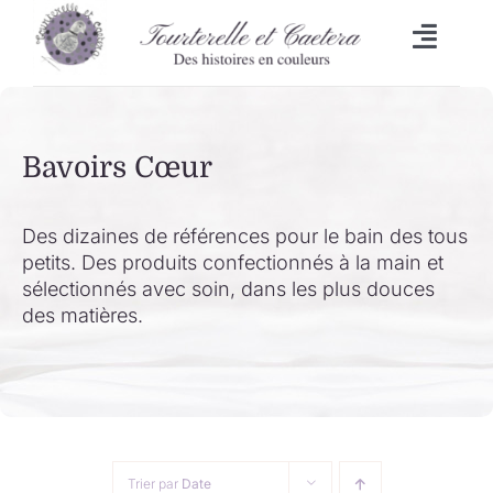
Passer
au
Toggl
contenu
Naviga
Accueil
Bavoirs Cœur
L’heure du bain
Lingettes
Des dizaines de références pour le bain des tous
petits. Des produits confectionnés à la main et
sélectionnés avec soin, dans les plus douces
Bavoirs
des matières.
Malle aux trésors
Set de table/Essuie-tout
Trier par
Date