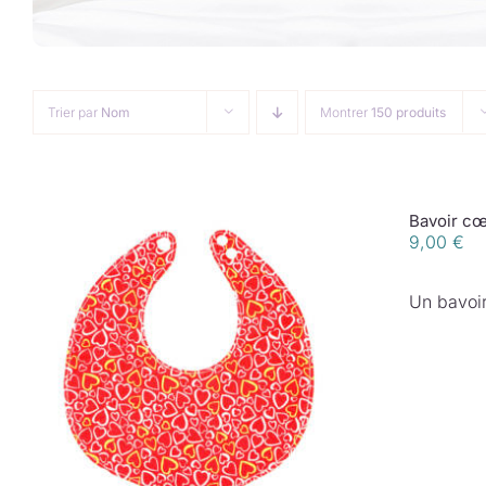
Trier par
Nom
Montrer
150 produits
Bavoir cœ
9,00
€
Un bavoir