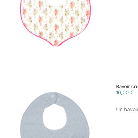
Bavoir c
10,00
€
Un bavoir