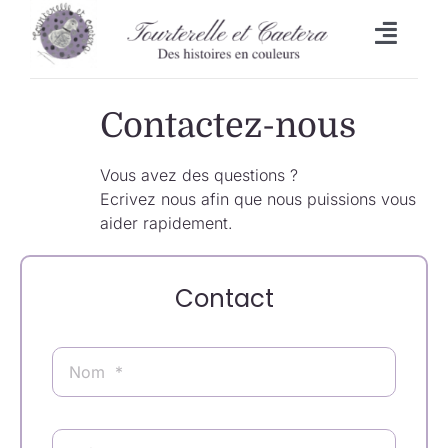
Passer
au
Toggl
contenu
Naviga
Accueil
Contactez-nous
L’heure du bain
Vous avez des questions ?
Ecrivez nous afin que nous puissions vous
Lingettes
aider rapidement.
Bavoirs
Contact
Malle aux trésors
Set de table/Essuie-tout