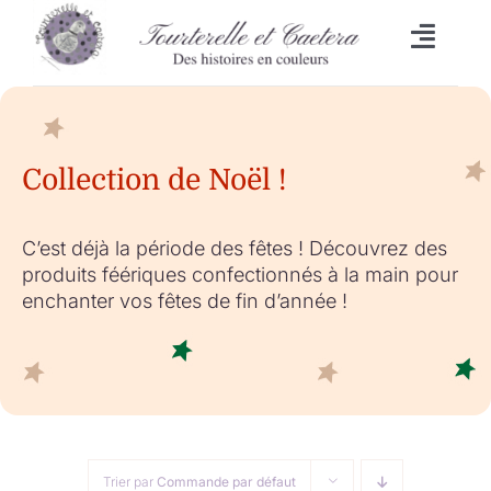
Passer
au
Toggl
contenu
Naviga
Accueil
L’heure du bain
Collection de Noël !
Lingettes
C’est déjà la période des fêtes ! Découvrez des
produits féériques confectionnés à la main pour
Bavoirs
enchanter vos fêtes de fin d’année !
Malle aux trésors
Set de table/Essuie-tout
Trier par
Commande par défaut