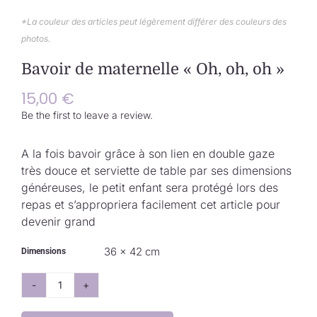
Collection de Noël
*La couleur des articles peut légèrement différer des couleurs des
photos.
Qui suis-je ?
Bavoir de maternelle « Oh, oh, oh »
Nous contacter
15,00
€
Be the first to leave a review.
Panier
A la fois bavoir grâce à son lien en double gaze
très douce et serviette de table par ses dimensions
généreuses, le petit enfant sera protégé lors des
repas et s’appropriera facilement cet article pour
devenir grand
36 × 42 cm
Dimensions
quantité
de