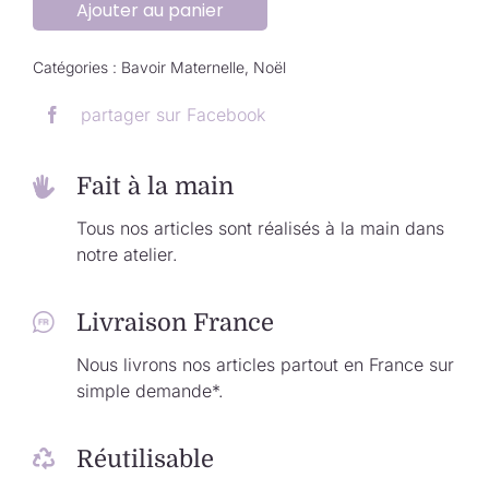
Ajouter au panier
Bavoir
de
maternelle
Catégories :
Bavoir Maternelle
,
Noël
"Oh,
partager sur Facebook
oh,
oh"
Fait à la main
Tous nos articles sont réalisés à la main dans
notre atelier.
Livraison France
Nous livrons nos articles partout en France sur
simple demande*.
Réutilisable