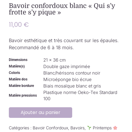
Collection de Noël
Bavoir confordoux blanc « Qui s’y
frotte s’y pique »
Qui suis-je ?
11,00
€
Nous contacter
Bavoir esthétique et très couvrant sur les épaules.
Recommandé de 6 à 18 mois.
Panier
21 × 36 cm
Dimensions
Double gaze imprimée
Matière(s)
Blanc/hérisons contour noir
Coloris
Microéponge bio écrue
Matière dos
Biais mosaïque blanc et gris
Matière bordure
Plastique norme Oeko-Tex Standard
Matière pressions
100
Ajouter au panier
Catégories :
Bavoir Confordoux
,
Bavoirs
,
Printemps