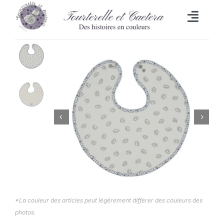
Passer
au
Toggl
contenu
Naviga
Accueil
L’heure du bain
Lingettes
Bavoirs
Malle aux trésors
Set de table/Essuie-tout
*La couleur des articles peut légèrement différer des couleurs des
photos.