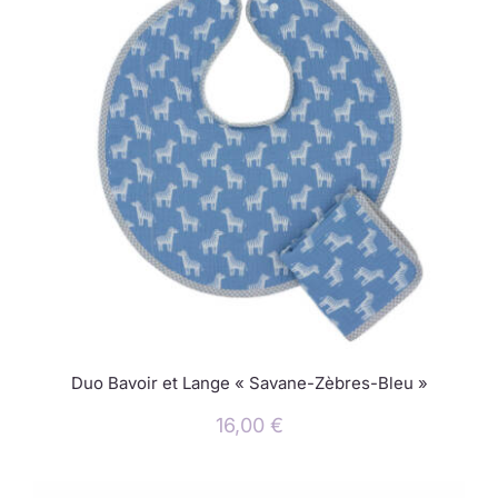
Duo Bavoir et Lange « Savane-Zèbres-Bleu »
16,00
€