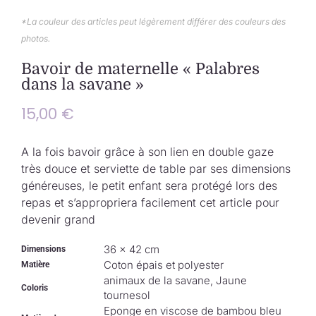
Collection de Noël
*La couleur des articles peut légèrement différer des couleurs des
photos.
Qui suis-je ?
Bavoir de maternelle « Palabres
dans la savane »
Nous contacter
15,00
€
Panier
A la fois bavoir grâce à son lien en double gaze
très douce et serviette de table par ses dimensions
généreuses, le petit enfant sera protégé lors des
repas et s’appropriera facilement cet article pour
devenir grand
36 × 42 cm
Dimensions
Coton épais et polyester
Matière
animaux de la savane, Jaune
Coloris
tournesol
Eponge en viscose de bambou bleu