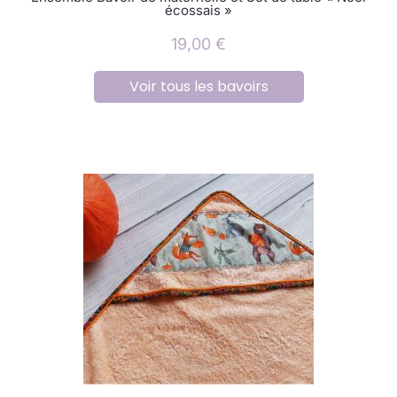
écossais »
19,00
€
Voir tous les bavoirs