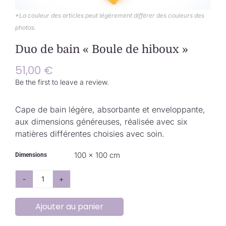
Collection de Noël
*La couleur des articles peut légèrement différer des couleurs des
photos.
Qui suis-je ?
Duo de bain « Boule de hiboux »
Nous contacter
51,00
€
Be the first to leave a review.
Panier
Cape de bain légère, absorbante et enveloppante,
aux dimensions généreuses, réalisée avec six
matières différentes choisies avec soin.
100 × 100 cm
Dimensions
quantité
de
Ajouter au panier
Duo
de