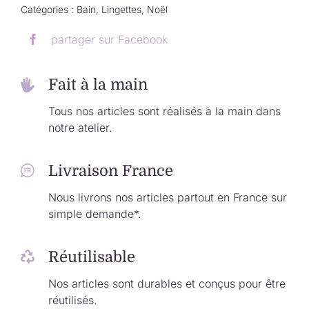
bain
Catégories :
Bain
,
Lingettes
,
Noël
"Boule
partager sur Facebook
de
hiboux"
Fait à la main
Tous nos articles sont réalisés à la main dans
notre atelier.
Livraison France
Nous livrons nos articles partout en France sur
simple demande*.
Réutilisable
Nos articles sont durables et conçus pour être
réutilisés.