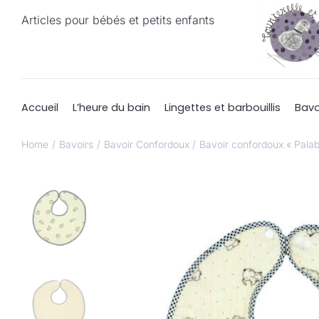
Passer
Articles pour bébés et petits enfants
au
contenu
Accueil
L’heure du bain
Lingettes et barbouillis
Bavo
Home
Bavoirs
Bavoir Confordoux
Bavoir confordoux « Palab