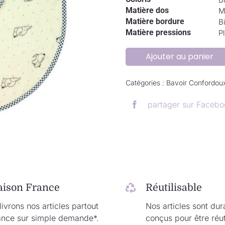
Matière dos
M
Matière bordure
Bi
Matière pressions
P
Ajouter au panier
Catégories :
Bavoir Confordou
partager sur Facebo
.
aison France
Réutilisable
ivrons nos articles partout
Nos articles sont dur
ance sur simple demande*.
conçus pour être réut