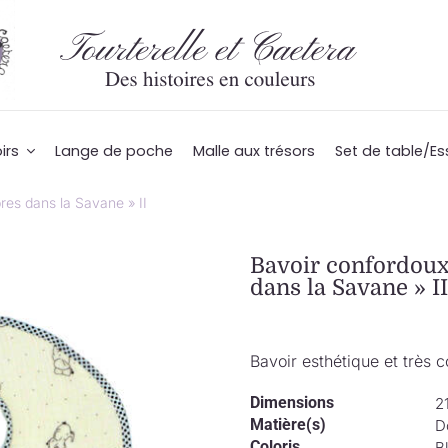
irs
Lange de poche
Malle aux trésors
Set de table/Es
res dans la Savane » II
Bavoir confordoux
dans la Savane » II
Bavoir esthétique et très
Dimensions
2
Matière(s)
D
Coloris
B