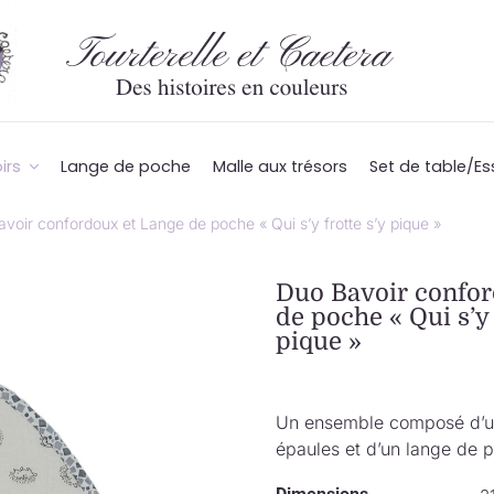
irs
Lange de poche
Malle aux trésors
Set de table/Es
voir confordoux et Lange de poche « Qui s’y frotte s’y pique »
Duo Bavoir confor
de poche « Qui s’y 
pique »
Un ensemble composé d’un 
épaules et d’un lange de p