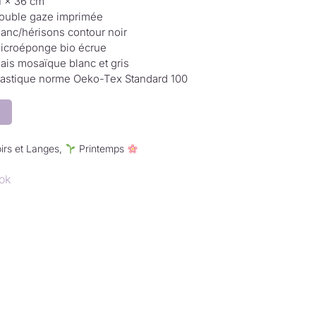
1 × 36 cm
ouble gaze imprimée
lanc/hérisons contour noir
icroéponge bio écrue
iais mosaïque blanc et gris
lastique norme Oeko-Tex Standard 100
irs et Langes
,
Printemps
ok