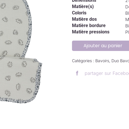
Dimensions
2
Matière(s)
D
Coloris
B
Matière dos
M
Matière bordure
B
Matière pressions
P
Ajouter au panier
Catégories :
Bavoirs
,
Duo Bavo
partager sur Facebo
.