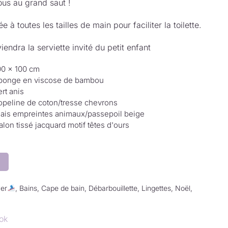
ous au grand saut !
à toutes les tailles de main pour faciliter la toilette.
iendra la serviette invité du petit enfant
00 × 100 cm
ponge en viscose de bambou
rt anis
opeline de coton/tresse chevrons
iais empreintes animaux/passepoil beige
alon tissé jacquard motif têtes d'ours
er
,
Bains
,
Cape de bain
,
Débarbouillette
,
Lingettes
,
Noël
,
ok