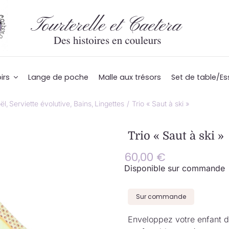
irs
Lange de poche
Malle aux trésors
Set de table/Es
ël
Serviette évolutive
Bains
Lingettes
Trio « Saut à ski »
Trio « Saut à ski »
60,00
€
Disponible sur commande
Sur commande
Enveloppez votre enfant 