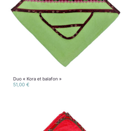
Duo « Kora et balafon »
51,00
€