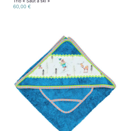
Trio « Saut à ski »
60,00
€