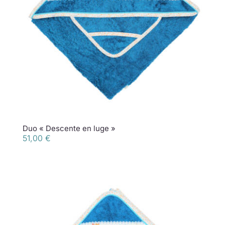
Collection de Noël
Qui suis-je ?
Nous contacter
Panier
Duo « Descente en luge »
51,00
€