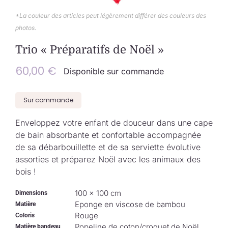
Collection de Noël
*La couleur des articles peut légèrement différer des couleurs des
photos.
Qui suis-je ?
Trio « Préparatifs de Noël »
Nous contacter
60,00
€
Disponible sur commande
Panier
Sur commande
Enveloppez votre enfant de douceur dans une cape
de bain absorbante et confortable accompagnée
de sa débarbouillette et de sa serviette évolutive
assorties et préparez Noël avec les animaux des
bois !
100 × 100 cm
Dimensions
Eponge en viscose de bambou
Matière
Rouge
Coloris
Popeline de coton/croquet de Noël
Matière bandeau