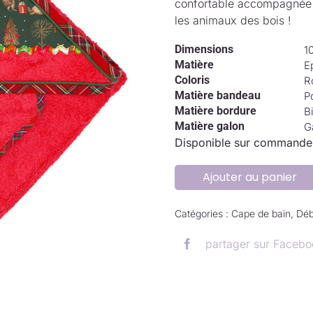
confortable accompagnée d
les animaux des bois !
Dimensions
1
Matière
E
Coloris
R
Matière bandeau
P
Matière bordure
B
Matière galon
G
Disponible sur commande
Ajouter au panier
Catégories :
Cape de bain
,
Déb
partager sur Facebo
.