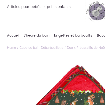
Passer
Articles pour bébés et petits enfants
au
contenu
Accueil
L’heure du bain
Lingettes et barbouillis
Bavo
Home
Cape de bain
Débarbouillette
Duo « Préparatifs de Noël