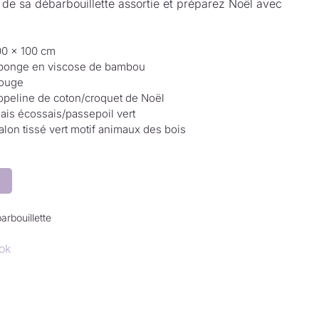
e sa débarbouillette assortie et préparez Noël avec
00 × 100 cm
ponge en viscose de bambou
ouge
opeline de coton/croquet de Noël
iais écossais/passepoil vert
alon tissé vert motif animaux des bois
arbouillette
ok