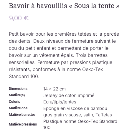
Collection de Noël
Bavoir à bavouillis « Sous la tente »
9,00
€
Qui suis-je ?
Petit bavoir pour les premières tétées et la percée
Nous contacter
des dents. Deux niveaux de fermeture suivant le
cou du petit enfant et permettant de porter le
bavoir sur un vêtement épais. Trois barrettes
Panier
sensorielles. Fermeture par pressions plastique
résistants, conformes à la norme Oeko-Tex
Standard 100.
14 × 22 cm
Dimensions
Jersey de coton imprimé
Matière(s)
Ecru/tipis/tentes
Coloris
Eponge en viscose de bambou
Matière dos
gros grain viscose, satin, Taffetas
Matière barrettes
Plastique norme Oeko-Tex Standard
Matière pressions
100