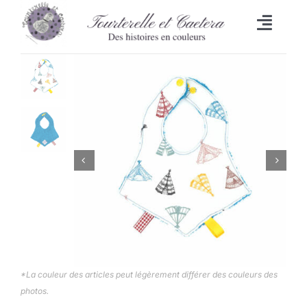
Passer
au
Toggl
contenu
Naviga
Accueil
L’heure du bain
Lingettes
Bavoirs
Malle aux trésors
Set de table/Essuie-tout
*La couleur des articles peut légèrement différer des couleurs des
photos.