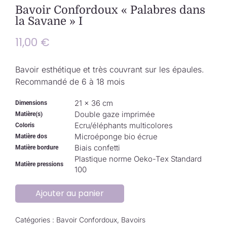
Collection de Noël
Bavoir Confordoux « Palabres dans
la Savane » I
Qui suis-je ?
11,00
€
Nous contacter
Bavoir esthétique et très couvrant sur les épaules.
Recommandé de 6 à 18 mois
Panier
21 × 36 cm
Dimensions
Double gaze imprimée
Matière(s)
Ecru/éléphants multicolores
Coloris
Microéponge bio écrue
Matière dos
Biais confetti
Matière bordure
Plastique norme Oeko-Tex Standard
Matière pressions
100
Ajouter au panier
Catégories :
Bavoir Confordoux
,
Bavoirs