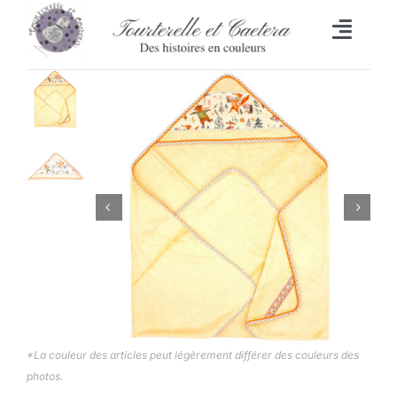
Passer
au
Toggl
contenu
Naviga
Accueil
L’heure du bain
Lingettes
Bavoirs
Malle aux trésors
Set de table/Essuie-tout
*La couleur des articles peut légèrement différer des couleurs des
photos.