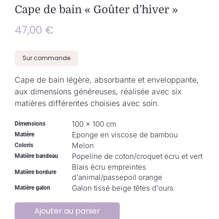
Collection de Noël
Cape de bain « Goûter d’hiver »
47,00
€
Qui suis-je ?
Sur commande
Nous contacter
Cape de bain légère, absorbante et enveloppante,
aux dimensions généreuses, réalisée avec six
Panier
matières différentes choisies avec soin.
100 × 100 cm
Dimensions
Eponge en viscose de bambou
Matière
Melon
Coloris
Popeline de coton/croquet écru et vert
Matière bandeau
Biais écru empreintes
Matière bordure
d'animal/passepoil orange
Galon tissé beige têtes d'ours
Matière galon
Ajouter au panier