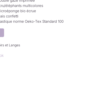
ouble gaze imprimée
cru/éléphants multicolores
icroéponge bio écrue
ais confetti
lastique norme Oeko-Tex Standard 100
irs et Langes
ok