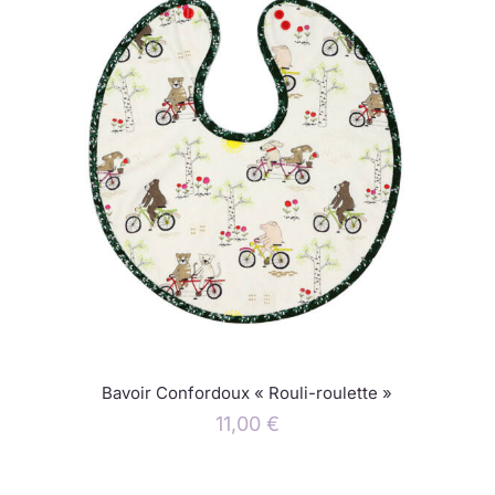
Bavoir Confordoux « Rouli-roulette »
11,00
€