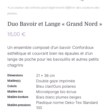
Collection de Noël
*La couleur des articles peut légèrement différer des couleurs des
photos.
Qui suis-je ?
Duo Bavoir et Lange « Grand Nord »
Nous contacter
16,00
€
Panier
Un ensemble composé d’un bavoir Confordoux
esthétique et couvrant bien les épaules et d’un
lange de poche pour les bavouillis et autres petits
chagrins
21 × 36 cm
Dimensions
Double gaze imprimée
Matière(s)
Bleu clair/Ours polaires
Coloris
Microéponge bio écrue
Matière dos
Biais blanc plumes beiges
Matière bordure
Plastique norme Oeko-Tex Standard
Matière pressions
100