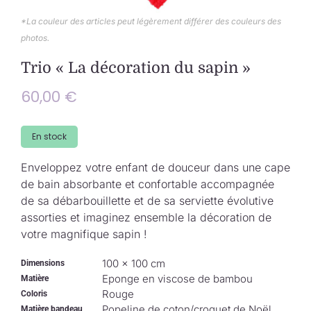
Collection de Noël
*La couleur des articles peut légèrement différer des couleurs des
photos.
Qui suis-je ?
Trio « La décoration du sapin »
Nous contacter
60,00
€
Panier
En stock
Enveloppez votre enfant de douceur dans une cape
de bain absorbante et confortable accompagnée
de sa débarbouillette et de sa serviette évolutive
assorties et imaginez ensemble la décoration de
votre magnifique sapin !
100 × 100 cm
Dimensions
Eponge en viscose de bambou
Matière
Rouge
Coloris
Popeline de coton/croquet de Noël
Matière bandeau