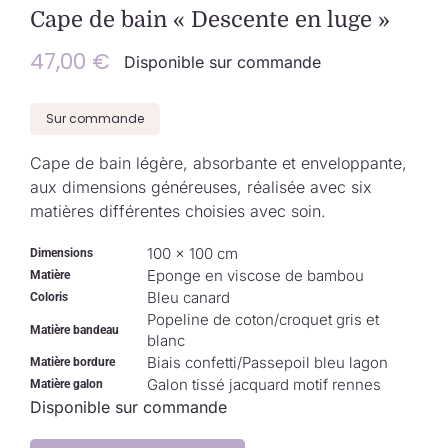
Collection de Noël
Cape de bain « Descente en luge »
47,00
€
Disponible sur commande
Qui suis-je ?
Sur commande
Nous contacter
Cape de bain légère, absorbante et enveloppante,
aux dimensions généreuses, réalisée avec six
Panier
matières différentes choisies avec soin.
100 × 100 cm
Dimensions
Eponge en viscose de bambou
Matière
Bleu canard
Coloris
Popeline de coton/croquet gris et
Matière bandeau
blanc
Biais confetti/Passepoil bleu lagon
Matière bordure
Galon tissé jacquard motif rennes
Matière galon
Disponible sur commande