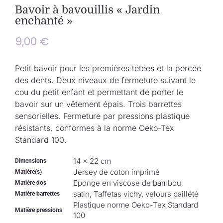
Collection de Noël
Bavoir à bavouillis « Jardin
enchanté »
Qui suis-je ?
9,00
€
Nous contacter
Petit bavoir pour les premières tétées et la percée
des dents. Deux niveaux de fermeture suivant le
cou du petit enfant et permettant de porter le
Panier
bavoir sur un vêtement épais. Trois barrettes
sensorielles. Fermeture par pressions plastique
résistants, conformes à la norme Oeko-Tex
Standard 100.
14 × 22 cm
Dimensions
Jersey de coton imprimé
Matière(s)
Eponge en viscose de bambou
Matière dos
satin, Taffetas vichy, velours paillété
Matière barrettes
Plastique norme Oeko-Tex Standard
Matière pressions
100