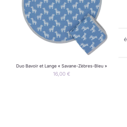
é
Duo Bavoir et Lange « Savane-Zèbres-Bleu »
16,00
€