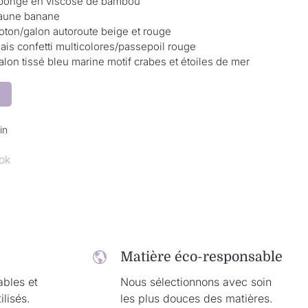
ponge en viscose de bambou
aune banane
oton/galon autoroute beige et rouge
iais confetti multicolores/passepoil rouge
alon tissé bleu marine motif crabes et étoiles de mer
in
ok
Matière éco-responsable
ables et
Nous sélectionnons avec soin
ilisés.
les plus douces des matières.