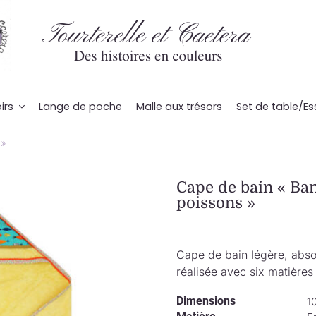
irs
Lange de poche
Malle aux trésors
Set de table/Es
 »
Cape de bain « Ba
poissons »
Cape de bain légère, abso
réalisée avec six matières 
Dimensions
1