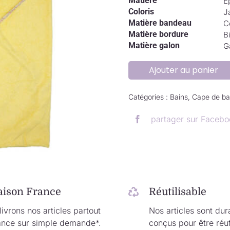
Matière
E
Coloris
J
Matière bandeau
C
Matière bordure
B
Matière galon
G
Ajouter au panier
Catégories :
Bains
,
Cape de ba
partager sur Facebo
.
aison France
Réutilisable
ivrons nos articles partout
Nos articles sont dur
ance sur simple demande*.
conçus pour être réut