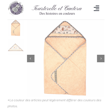
Passer
au
Toggl
contenu
Naviga
Accueil
L’heure du bain
Lingettes
Bavoirs
Malle aux trésors
Set de table/Essuie-tout
*La couleur des articles peut légèrement différer des couleurs des
photos.