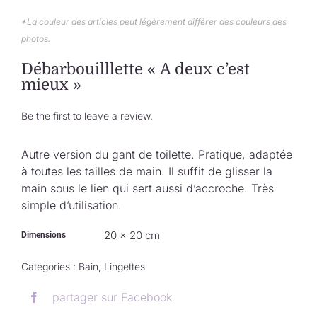
Collection de Noël
*La couleur des articles peut légèrement différer des couleurs des
photos.
Qui suis-je ?
Débarbouilllette « A deux c’est
mieux »
Nous contacter
Be the first to leave a review.
Panier
Autre version du gant de toilette. Pratique, adaptée
à toutes les tailles de main. Il suffit de glisser la
main sous le lien qui sert aussi d’accroche. Très
simple d’utilisation.
20 × 20 cm
Dimensions
Catégories :
Bain
,
Lingettes
partager sur Facebook