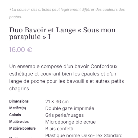
Collection de Noël
*La couleur des articles peut légèrement différer des couleurs des
photos.
Qui suis-je ?
Duo Bavoir et Lange « Sous mon
parapluie » I
Nous contacter
16,00
€
Panier
Un ensemble composé d’un bavoir Confordoux
esthétique et couvrant bien les épaules et d’un
lange de poche pour les bavouillis et autres petits
chagrins
21 × 36 cm
Dimensions
Double gaze imprimée
Matière(s)
Gris perle/nuages
Coloris
Microéponge bio écrue
Matière dos
Biais confetti
Matière bordure
Plastique norme Oeko-Tex Standard