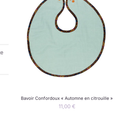
te
Bavoir Confordoux « Automne en citrouille »
11,00
€