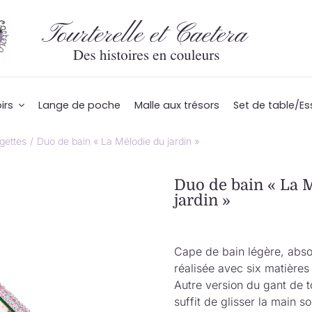
irs
Lange de poche
Malle aux trésors
Set de table/Es
gettes
Duo de bain « La Mélodie du jardin »
Duo de bain « La 
jardin »
Cape de bain légère, abso
réalisée avec six matières 
Autre version du gant de to
suffit de glisser la main s