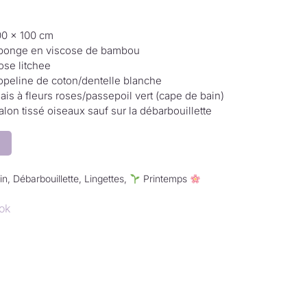
00 × 100 cm
ponge en viscose de bambou
ose litchee
opeline de coton/dentelle blanche
iais à fleurs roses/passepoil vert (cape de bain)
alon tissé oiseaux sauf sur la débarbouillette
in
,
Débarbouillette
,
Lingettes
,
Printemps
ok