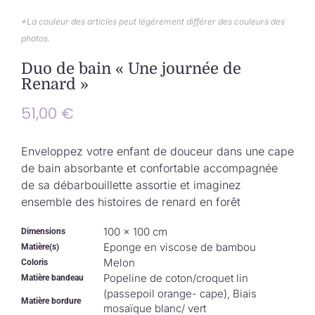
Collection de Noël
*La couleur des articles peut légèrement différer des couleurs des
photos.
Qui suis-je ?
Duo de bain « Une journée de
Renard »
Nous contacter
51,00
€
Panier
Enveloppez votre enfant de douceur dans une cape
de bain absorbante et confortable accompagnée
de sa débarbouillette assortie et imaginez
ensemble des histoires de renard en forêt
100 × 100 cm
Dimensions
Eponge en viscose de bambou
Matière(s)
Melon
Coloris
Popeline de coton/croquet lin
Matière bandeau
(passepoil orange- cape), Biais
Matière bordure
mosaïque blanc/ vert