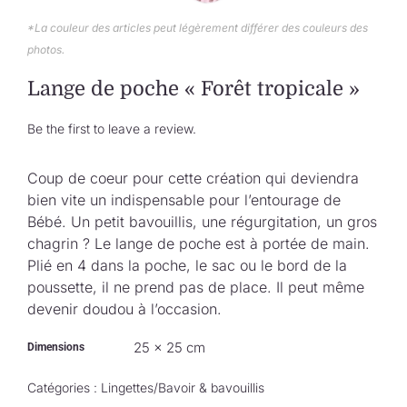
Collection de Noël
*La couleur des articles peut légèrement différer des couleurs des
photos.
Qui suis-je ?
Lange de poche « Forêt tropicale »
Nous contacter
Be the first to leave a review.
Panier
Coup de coeur pour cette création qui deviendra
bien vite un indispensable pour l’entourage de
Bébé. Un petit bavouillis, une régurgitation, un gros
chagrin ? Le lange de poche est à portée de main.
Plié en 4 dans la poche, le sac ou le bord de la
poussette, il ne prend pas de place. Il peut même
devenir doudou à l’occasion.
25 × 25 cm
Dimensions
Catégories :
Lingettes/Bavoir & bavouillis