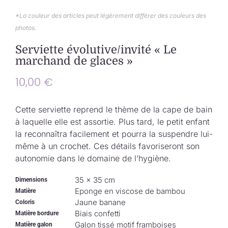
Collection de Noël
*La couleur des articles peut légèrement différer des couleurs des
photos.
Qui suis-je ?
Serviette évolutive/invité « Le
marchand de glaces »
Nous contacter
10,00
€
Panier
Cette serviette reprend le thème de la cape de bain
à laquelle elle est assortie. Plus tard, le petit enfant
la reconnaîtra facilement et pourra la suspendre lui-
même à un crochet. Ces détails favoriseront son
autonomie dans le domaine de l’hygiène.
35 × 35 cm
Dimensions
Eponge en viscose de bambou
Matière
Jaune banane
Coloris
Biais confetti
Matière bordure
Galon tissé motif framboises
Matière galon