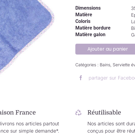
Dimensions
3
Matière
E
Coloris
L
Matière bordure
Bi
Matière galon
G
Ajouter au panier
Catégories :
Bains
,
Serviette é
partager sur Facebo
.
aison France
Réutilisable
ivrons nos articles partout
Nos articles sont dur
ance sur simple demande*.
conçus pour être réut