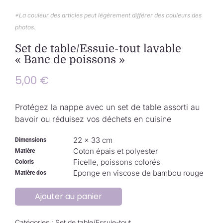
Collection de Noël
*La couleur des articles peut légèrement différer des couleurs des
photos.
Qui suis-je ?
Set de table/Essuie-tout lavable
« Banc de poissons »
Nous contacter
5,00
€
Panier
Protégez la nappe avec un set de table assorti au
bavoir ou réduisez vos déchets en cuisine
22 × 33 cm
Dimensions
Coton épais et polyester
Matière
Ficelle, poissons colorés
Coloris
Eponge en viscose de bambou rouge
Matière dos
Ajouter au panier
Catégories :
Set de table/Essuie-tout