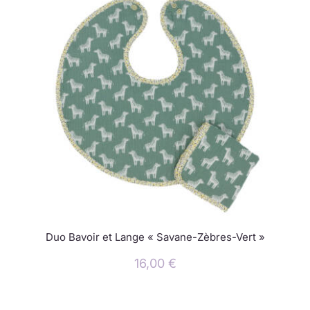
Duo Bavoir et Lange « Savane-Zèbres-Vert »
16,00
€