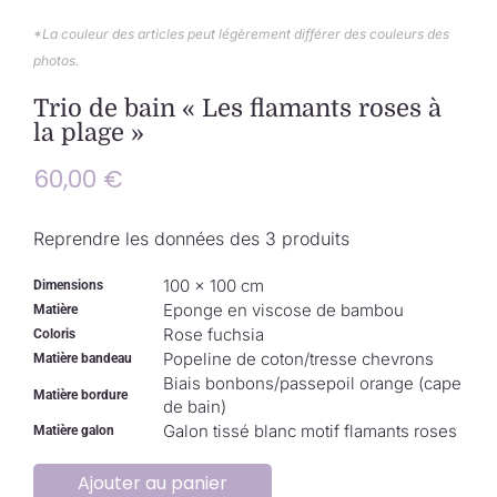
Collection de Noël
*La couleur des articles peut légèrement différer des couleurs des
photos.
Qui suis-je ?
Trio de bain « Les flamants roses à
la plage »
Nous contacter
60,00
€
Panier
Reprendre les données des 3 produits
100 × 100 cm
Dimensions
Eponge en viscose de bambou
Matière
Rose fuchsia
Coloris
Popeline de coton/tresse chevrons
Matière bandeau
Biais bonbons/passepoil orange (cape
Matière bordure
de bain)
Galon tissé blanc motif flamants roses
Matière galon
Ajouter au panier