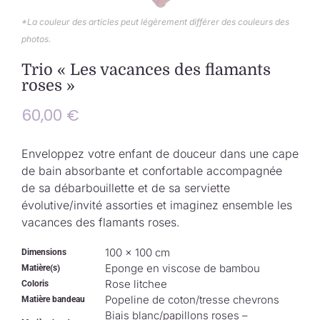
Collection de Noël
*La couleur des articles peut légèrement différer des couleurs des
photos.
Qui suis-je ?
Trio « Les vacances des flamants
roses »
Nous contacter
60,00
€
Panier
Enveloppez votre enfant de douceur dans une cape
de bain absorbante et confortable accompagnée
de sa débarbouillette et de sa serviette
évolutive/invité assorties et imaginez ensemble les
vacances des flamants roses.
100 × 100 cm
Dimensions
Eponge en viscose de bambou
Matière(s)
Rose litchee
Coloris
Popeline de coton/tresse chevrons
Matière bandeau
Biais blanc/papillons roses –