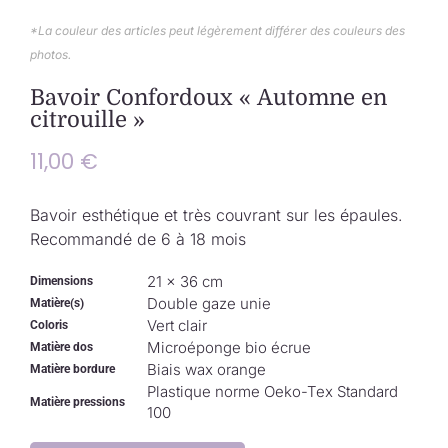
Collection de Noël
*La couleur des articles peut légèrement différer des couleurs des
photos.
Qui suis-je ?
Bavoir Confordoux « Automne en
citrouille »
Nous contacter
11,00
€
Panier
Bavoir esthétique et très couvrant sur les épaules.
Recommandé de 6 à 18 mois
21 × 36 cm
Dimensions
Double gaze unie
Matière(s)
Vert clair
Coloris
Microéponge bio écrue
Matière dos
Biais wax orange
Matière bordure
Plastique norme Oeko-Tex Standard
Matière pressions
100