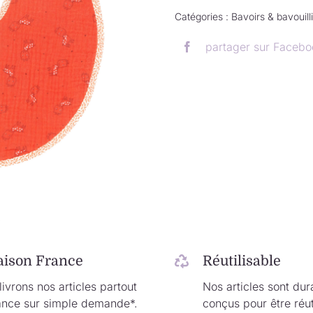
Catégories :
Bavoirs & bavouill
partager sur Facebo
.
aison France
Réutilisable
ivrons nos articles partout
Nos articles sont dur
ance sur simple demande*.
conçus pour être réut