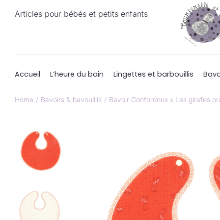
Passer
Articles pour bébés et petits enfants
au
contenu
Accueil
L’heure du bain
Lingettes et barbouillis
Bavo
Home
Bavoirs & bavouillis
Bavoir Confordoux « Les girafes or