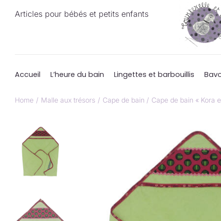
Passer
Articles pour bébés et petits enfants
au
contenu
Accueil
L’heure du bain
Lingettes et barbouillis
Bavo
Home
Malle aux trésors
Cape de bain
Cape de bain « Kora e