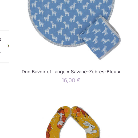
s
"
Duo Bavoir et Lange « Savane-Zèbres-Bleu »
16,00
€