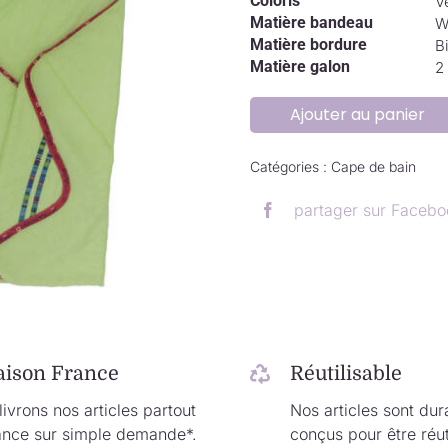
Coloris
Ve
Matière bandeau
W
Matière bordure
B
Matière galon
2
Ajouter au panier
Catégories :
Cape de bain
partager sur Facebo
.
aison France
Réutilisable
ivrons nos articles partout
Nos articles sont dur
ance sur simple demande*.
conçus pour être réut