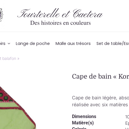
irs
Lange de poche
Malle aux trésors
Set de table/Es
t balafon »
Cape de bain « Kor
Cape de bain légère, abso
réalisée avec six matières 
Dimensions
1
Matière(s)
E