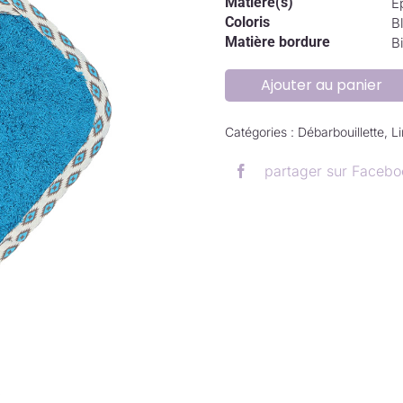
Matière(s)
E
Coloris
B
Matière bordure
B
Ajouter au panier
Catégories :
Débarbouillette
,
Li
partager sur Facebo
.