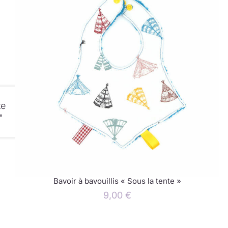
te
"
Bavoir à bavouillis « Sous la tente »
9,00
€