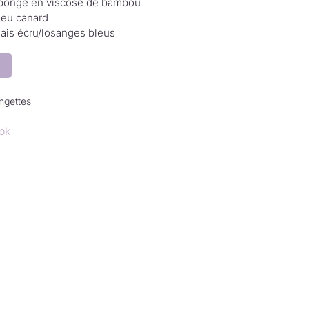
ponge en viscose de bambou
leu canard
iais écru/losanges bleus
ngettes
ok