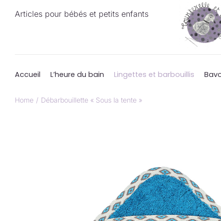
Passer
Articles pour bébés et petits enfants
au
contenu
Accueil
L’heure du bain
Lingettes et barbouillis
Bavo
Home
Débarbouillette « Sous la tente »