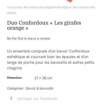
Collection de Noël
*La couleur des articles peut légèrement différer des couleurs des
photos.
Qui suis-je ?
Duo Confordoux « Les girafes
orange »
Nous contacter
Be the first to leave a review.
Panier
Un ensemble composé d’un bavoir Confordoux
esthétique et couvrant bien les épaules et d’un
lange de poche pour les bavouillis et autres petits
chagrins
21 × 36 cm
Dimensions
Catégories :
Bavoir & bavouillis
partager sur Facebook