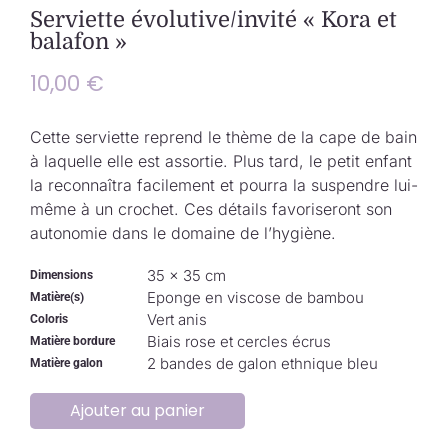
Collection de Noël
Serviette évolutive/invité « Kora et
balafon »
Qui suis-je ?
10,00
€
Nous contacter
Cette serviette reprend le thème de la cape de bain
à laquelle elle est assortie. Plus tard, le petit enfant
la reconnaîtra facilement et pourra la suspendre lui-
Panier
même à un crochet. Ces détails favoriseront son
autonomie dans le domaine de l’hygiène.
35 × 35 cm
Dimensions
Eponge en viscose de bambou
Matière(s)
Vert anis
Coloris
Biais rose et cercles écrus
Matière bordure
2 bandes de galon ethnique bleu
Matière galon
Ajouter au panier