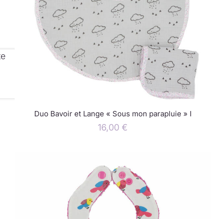
te
Duo Bavoir et Lange « Sous mon parapluie » I
16,00
€