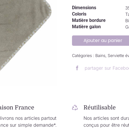
Dimensions
3
Coloris
T
Matière bordure
B
Matière galon
G
Ajouter au panier
Catégories :
Bains
,
Serviette é
partager sur Facebo
.
aison France
Réutilisable
ivrons nos articles partout
Nos articles sont dur
ance sur simple demande*.
conçus pour être réut