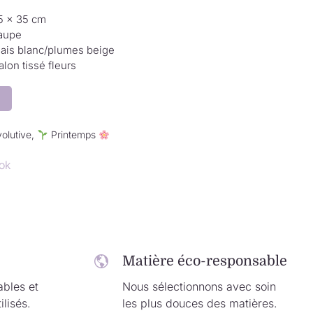
5 × 35 cm
aupe
iais blanc/plumes beige
alon tissé fleurs
volutive
,
Printemps
ok
Matière éco-responsable
ables et
Nous sélectionnons avec soin
ilisés.
les plus douces des matières.