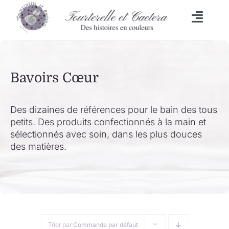
Passer
au
Toggl
contenu
Naviga
Accueil
Bavoirs Cœur
L’heure du bain
Lingettes
Des dizaines de références pour le bain des tous
petits. Des produits confectionnés à la main et
sélectionnés avec soin, dans les plus douces
Bavoirs
des matières.
Malle aux trésors
Set de table/Essuie-tout
Trier par
Commande par défaut