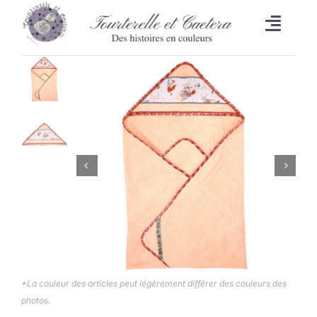
Passer
au
Toggl
contenu
Naviga
Accueil
L’heure du bain
Lingettes
Bavoirs
Malle aux trésors
Set de table/Essuie-tout
*La couleur des articles peut légèrement différer des couleurs des
photos.