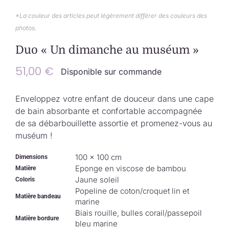
Collection de Noël
*La couleur des articles peut légèrement différer des couleurs des
photos.
Qui suis-je ?
Duo « Un dimanche au muséum »
Nous contacter
51,00
€
Disponible sur commande
Panier
Enveloppez votre enfant de douceur dans une cape
de bain absorbante et confortable accompagnée
de sa débarbouillette assortie et promenez-vous au
muséum !
100 × 100 cm
Dimensions
Eponge en viscose de bambou
Matière
Jaune soleil
Coloris
Popeline de coton/croquet lin et
Matière bandeau
marine
Biais rouille, bulles corail/passepoil
Matière bordure
bleu marine