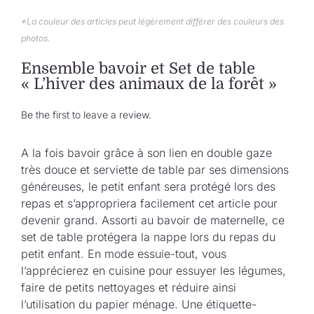
Collection de Noël
*La couleur des articles peut légèrement différer des couleurs des
photos.
Qui suis-je ?
Ensemble bavoir et Set de table
« L’hiver des animaux de la forêt »
Nous contacter
Be the first to leave a review.
Panier
A la fois bavoir grâce à son lien en double gaze
très douce et serviette de table par ses dimensions
généreuses, le petit enfant sera protégé lors des
repas et s’appropriera facilement cet article pour
devenir grand. Assorti au bavoir de maternelle, ce
set de table protégera la nappe lors du repas du
petit enfant. En mode essuie-tout, vous
l’apprécierez en cuisine pour essuyer les légumes,
faire de petits nettoyages et réduire ainsi
l’utilisation du papier ménage. Une étiquette-