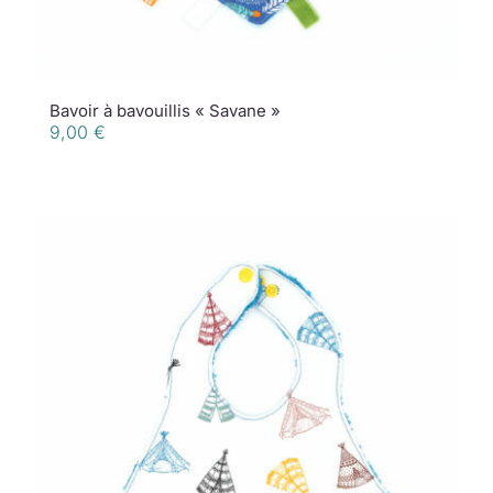
Bavoir à bavouillis « Savane »
9,00
€