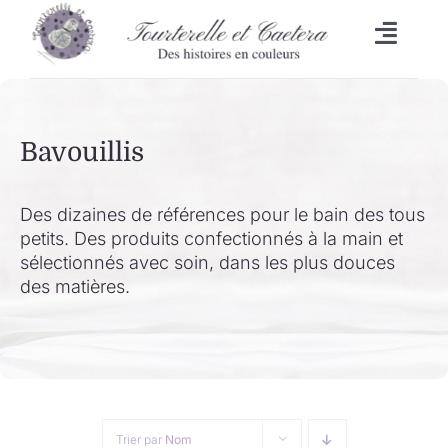
Passer
au
Toggl
contenu
Naviga
Accueil
Bavouillis
L’heure du bain
Lingettes
Des dizaines de références pour le bain des tous
petits. Des produits confectionnés à la main et
sélectionnés avec soin, dans les plus douces
Bavoirs
des matières.
Malle aux trésors
Set de table/Essuie-tout
Trier par
Nom