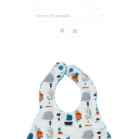
Collection de Noël
Montrer
50 produits
Qui suis-je ?
Nous contacter
Panier