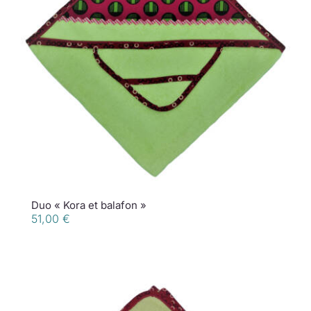
Duo « Kora et balafon »
51,00
€