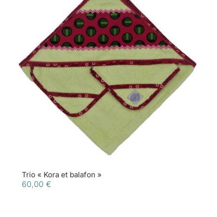
Trio « Kora et balafon »
60,00
€