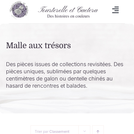
Passer
au
Toggl
contenu
Naviga
Accueil
Malle aux trésors
L’heure du bain
Lingettes
Des pièces issues de collections revisitées. Des
pièces uniques, sublimées par quelques
centimètres de galon ou dentelle chinés au
Bavoirs
hasard de rencontres et balades.
Malle aux trésors
Set de table/Essuie-tout
Trier par
Classement