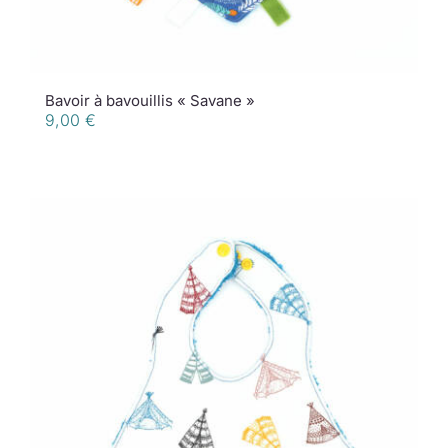
Bavoir à bavouillis « Savane »
9,00
€