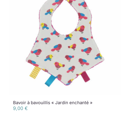
Bavoir à bavouillis « Jardin enchanté »
9,00
€