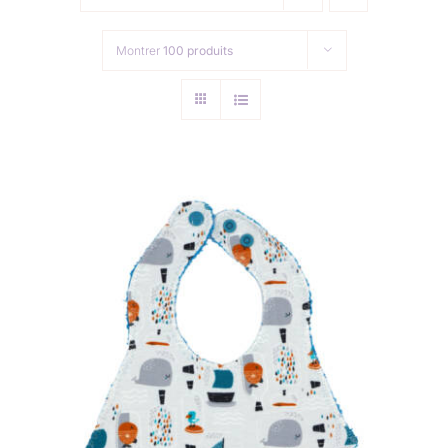
Collection de Noël
Montrer
100 produits
Qui suis-je ?
Nous contacter
Panier