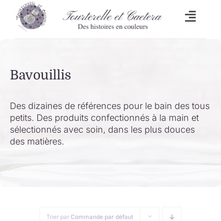
Passer
au
Toggl
contenu
Naviga
Accueil
Bavouillis
L’heure du bain
Lingettes
Des dizaines de références pour le bain des tous
petits. Des produits confectionnés à la main et
sélectionnés avec soin, dans les plus douces
Bavoirs
des matières.
Malle aux trésors
Set de table/Essuie-tout
Trier par
Commande par défaut