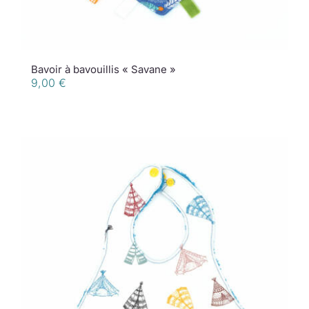
Bavoir à bavouillis « Savane »
9,00
€