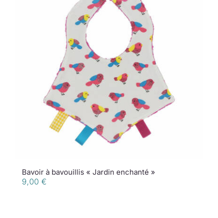
Bavoir à bavouillis « Jardin enchanté »
9,00
€