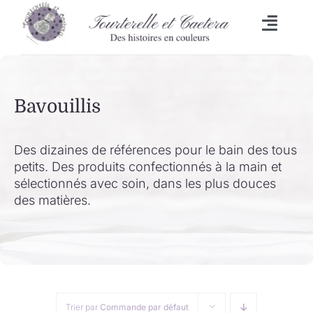
Passer
au
Toggl
contenu
Naviga
Accueil
Bavouillis
L’heure du bain
Lingettes
Des dizaines de références pour le bain des tous
petits. Des produits confectionnés à la main et
sélectionnés avec soin, dans les plus douces
Bavoirs
des matières.
Malle aux trésors
Set de table/Essuie-tout
Trier par
Commande par défaut